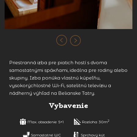
Priestranná izba pre piatich hostí s dvoma
samostatnými spáĸňami, ideálna pre rodiny alebo
skupiny. Izba ponúka vlastnú kúpeľňu,
vysokorýchlostné Wi-Fi, satelitnú televíziu a
nádherný výhľad na Belianske Tatry.
Vybavenie
2
Max. obsadenie
5+1
Rozloha
30m
Samostatné WC
Sprchový kút