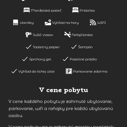
Manželská posteľ
Prístelka
Uteráky
Výhľad na hory
WIFI
Sušič vlasov
Nefajčiarska
Toaletný papier
Šampón
Sprchový gel
Postelné prádlo
Výhľad do tichej ulice
Parkovanie zdarma
V cene pobytu
V cene každého pobytu je zahrnuté ubytovanie,
parkovanie, wifi a raňajky pre každú ubytovanú
osobu.
V cene pobytu nie je zahrnutý miestny poplatok