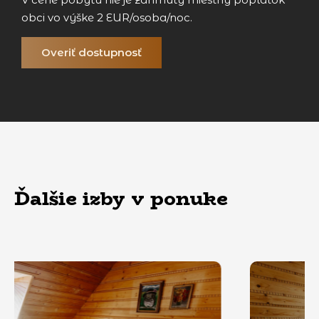
obci vo výške 2 EUR/osoba/noc.
Overiť dostupnosť
Ďalšie izby v ponuke