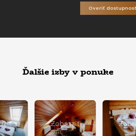
Overiť dostupnos
Ďalšie izby v ponuke
braziť
Zobraziť
Zo