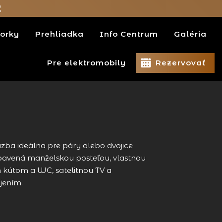
ť
orky
Prehliadka
Info Centrum
Galéria
Pre elektromobily
Rezervovať
zba ideálna pre páry alebo dvojice
ybavená manželskou posteľou, vlastnou
kútom a WC, satelitnou TV a
jením.