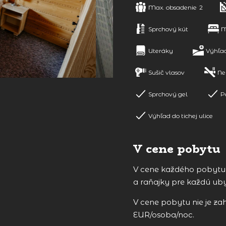
Max. obsadenie
2
Sprchový kút
M
Uteráky
Výhľa
Sušič vlasov
Ne
Sprchový gel
P
Výhľad do tichej ulice
V cene pobytu
V cene každého pobytu j
a raňajky pre každú ub
V cene pobytu nie je za
EUR/osoba/noc.