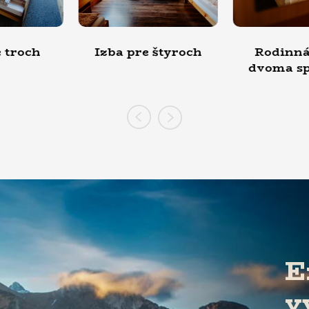
pre štyroch
Rodinná izba s
Izba pr
dvoma spálňami
k
E
v