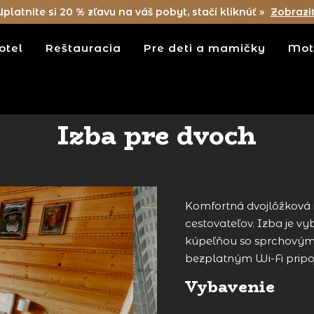
Uplatnite si 20 % zľavu na váš pobyt, stačí kliknúť »
Zobrazi
otel
Reštauracia
Pre deti a mamičky
Mot
Izba pre dvoch
Komfortná dvojlôžková i
cestovateľov. Izba je v
kúpeľňou so sprchovým 
bezplatným Wi-Fi pripo
Vybavenie