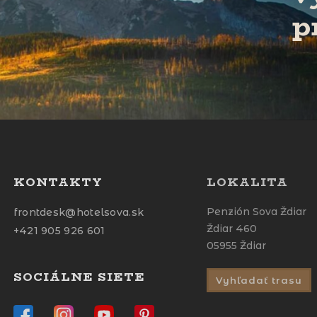
p
KONTAKTY
LOKALITA
Penzión Sova Ždiar
frontdesk@hotelsova.sk
Ždiar 460
+421 905 926 601
05955 Ždiar
SOCIÁLNE SIETE
Vyhľadať trasu