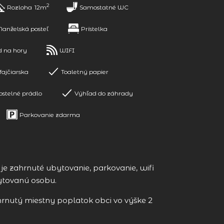
2
Rozloha
12m
Samostatné WC
anželská posteľ
Prístelka
d na hory
WIFI
fajčiarska
Toaletný papier
ostelné prádlo
Výhľad do záhrady
Parkovanie zdarma
e zahrnuté ubytovanie, parkovanie, wifi
ytovanú osobu.
hrnutý miestny poplatok obci vo výške 2