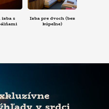
e dvoch (bez
Izba pre troch (bez
Izba 
úpeľne)
kúpeľne)
(bez
xkluzívne
ýhľady v srdci