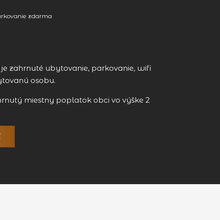
rkovanie zdarma
e zahrnuté ubytovanie, parkovanie, wifi
ytovanú osobu.
hrnutý miestny poplatok obci vo výške 2
ť