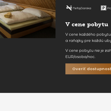
Nefajčiarska
Pa
V cene pobytu
V cene každého pobytu j
a raňajky pre každú ub
V cene pobytu nie je za
EUR/osoba/noc.
Overiť dostupnos