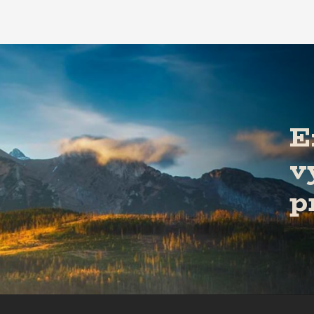
E
v
p