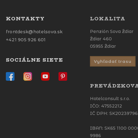
KONTAKTY
LOKALITA
Penzión Sova Ždiar
frontdesk@hotelsova.sk
Ždiar 460
+421 905 926 601
05955 Ždiar
SOCIÁLNE SIETE
Vyhľadať trasu
PREVÁDZKOV
Hotelconsult s.r.o.
IČO: 47552212
IČ DPH: SK2023979
IBAN: SK65 1100 00
9986