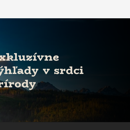
xkluzívne
ýhľady v srdci
rírody