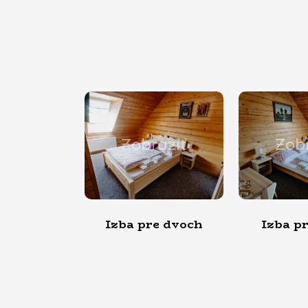
Zobraziť
Zobraziť
zba pre dvoch
Izba pre troch
I