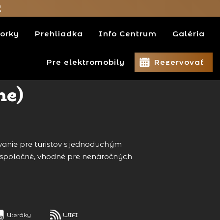
ť
orky
Prehliadka
Info Centrum
Galéria
Pre elektromobily
Rezervovať
ne)
nie pre turistov s jednoduchým
 spoločné, vhodné pre nenáročných
Uteráky
WIFI