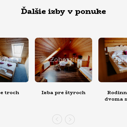
Ďalšie izby v ponuke
Zobraziť
Zobraziť
zba pre štyroch
Rodinná izba s
Izb
dvoma spálňami