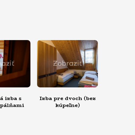
Zobraziť
Zobraziť
a pre dvoch (bez
Izba pre troch (bez
I
kúpeľne)
kúpeľne)