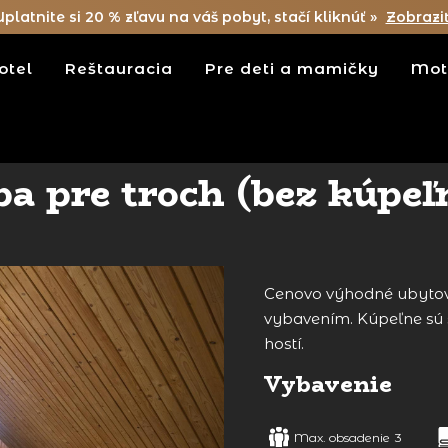
Uplatnite si 20 % zľavu na váš pobyt, stačí kliknúť »
Zobrazi
otel
Reštauracia
Pre deti a mamičky
Mot
ba pre troch (bez kúpeľ
Cenovo výhodné ubytova
vybavením. Kúpeľne sú
hostí.
Vybavenie
Max. obsadenie
3