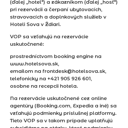
(ďalej „hotel") a zákazníkom (ďalej „hosť")
pri rezervácii a čerpaní ubytovacích,
stravovacích a doplnkových služieb v
Hoteli Sova v Ždiari.
VOP sa vzťahujú na rezervácie
uskutočnené:
prostredníctvom booking engine na
www.hotelsova.sk,
emailom na frontdesk@hotelsova.sk,
telefonicky na +421 905 926 601,
osobne na recepcii hotela.
Na rezervácie uskutočnené cez online
agentúry (Booking.com, Expedia a iné) sa
vzťahujú podmienky príslušnej platformy.
Tieto VOP sa v takom prípade uplatňujú