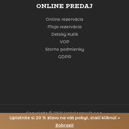
ONLINE PREDAJ
Online rezervácia
Moja rezervácia
Detský Kutik
VOP
Storno podmienky
GDPR
Copyright © 2021 Hotelconsult s.r.o.
Uplatnite si 20 % zľavu na váš pobyt, stačí kliknúť »
Realizácia HORECA GROUP.
Zobraziť