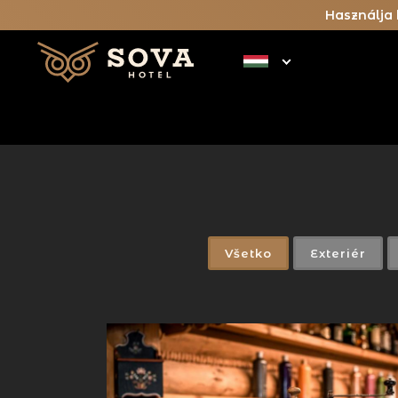
Használja 
Všetko
Exteriér