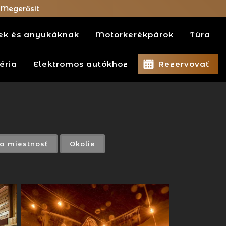
Megerősit
ek és anyukáknak
Motorkerékpárok
Túra
éria
Elektromos autókhoz
Rezervovať
ca miestnosť
Okolie