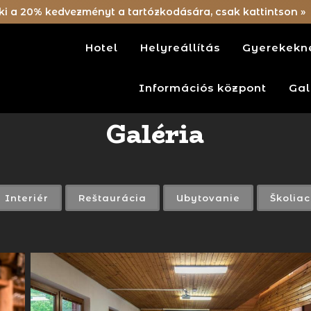
ki a 20% kedvezményt a tartózkodására, csak kattintson »
Hotel
Helyreállítás
Gyerekekn
Információs központ
Gal
Galéria
Interiér
Reštaurácia
Ubytovanie
Školia